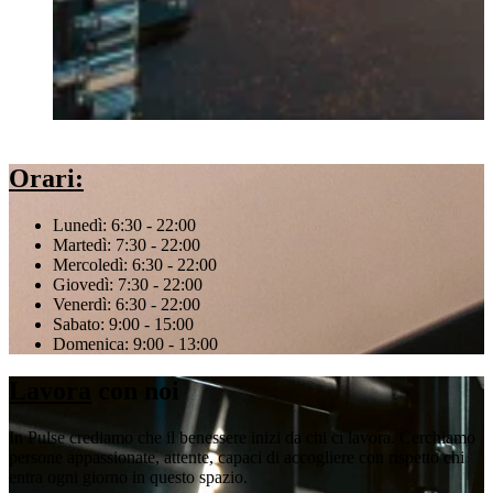
Orari:
Lunedì:
6:30 - 22:00
Martedì:
7:30 - 22:00
Mercoledì:
6:30 - 22:00
Giovedì:
7:30 - 22:00
Venerdì:
6:30 - 22:00
Sabato:
9:00 - 15:00
Domenica:
9:00 - 13:00
Lavora
con noi
In Pulse crediamo che il benessere inizi da chi ci lavora. Cerchiamo
persone appassionate, attente, capaci di accogliere con rispetto chi
entra ogni giorno in questo spazio.